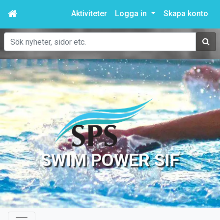
Aktiviteter
Logga in
Skapa konto
Sök
SWIM POWER SIF