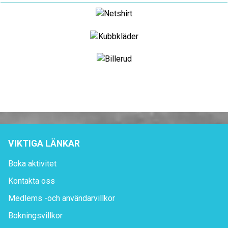
VIKTIGA LÄNKAR
Boka aktivitet
Kontakta oss
Medlems -och användarvillkor
Bokningsvillkor