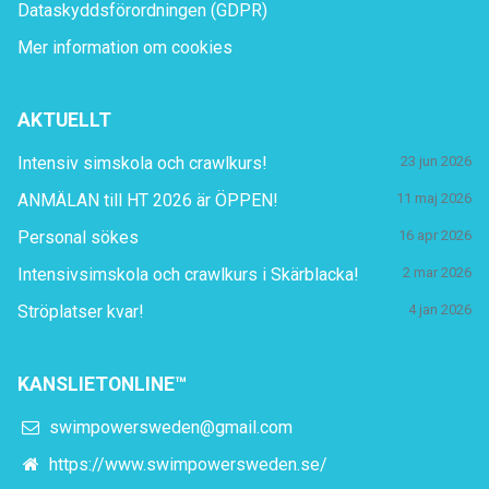
Dataskyddsförordningen (GDPR)
Mer information om cookies
AKTUELLT
Intensiv simskola och crawlkurs!
23 jun 2026
ANMÄLAN till HT 2026 är ÖPPEN!
11 maj 2026
Personal sökes
16 apr 2026
Intensivsimskola och crawlkurs i Skärblacka!
2 mar 2026
Ströplatser kvar!
4 jan 2026
KANSLIETONLINE™
swimpowersweden@gmail.com
https://www.swimpowersweden.se/