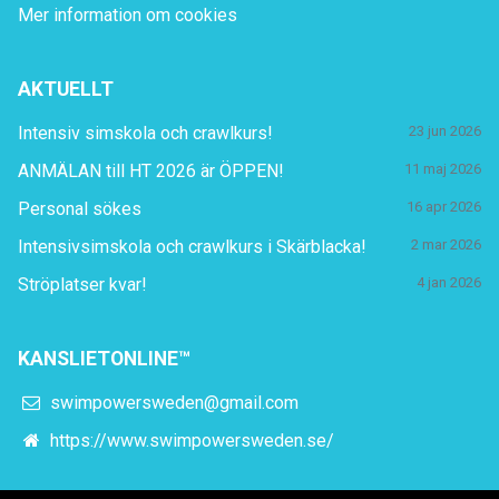
Mer information om cookies
AKTUELLT
Intensiv simskola och crawlkurs!
23 jun 2026
ANMÄLAN till HT 2026 är ÖPPEN!
11 maj 2026
Personal sökes
16 apr 2026
Intensivsimskola och crawlkurs i Skärblacka!
2 mar 2026
Ströplatser kvar!
4 jan 2026
KANSLIETONLINE™
swimpowersweden@gmail.com
https://www.swimpowersweden.se/