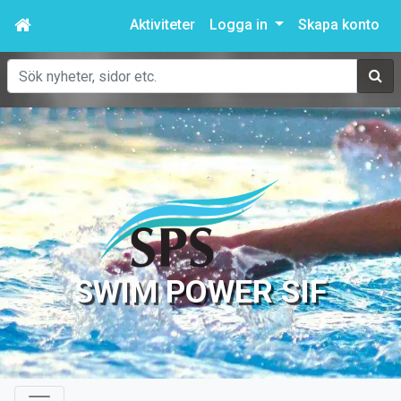
Aktiviteter
Logga in
Skapa konto
Sök
SWIM POWER SIF