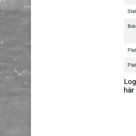
Sta
Bok
Pla
Plat
Log
här