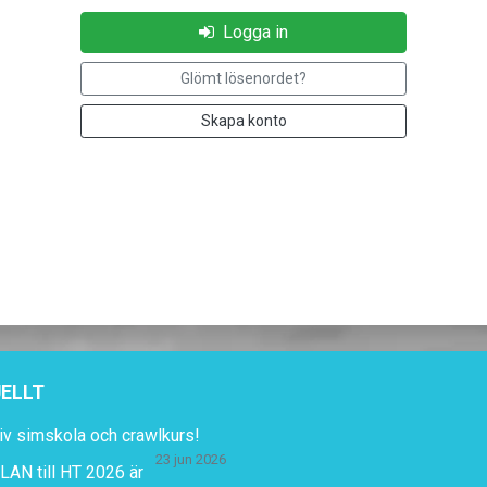
Logga in
Glömt lösenordet?
Skapa konto
ELLT
iv simskola och crawlkurs!
23 jun 2026
AN till HT 2026 är