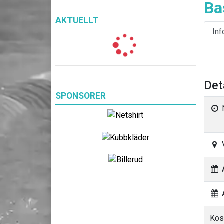
Ba
AKTUELLT
Inf
Det
SPONSORER
A
A
Kos