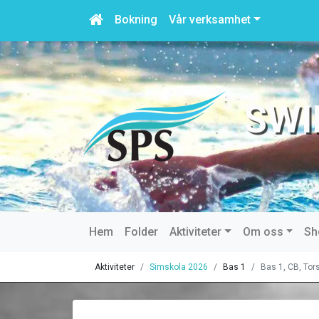
Bokning
Vår verksamhet
SWI
Hem
Folder
Aktiviteter
Om oss
Sh
Aktiviteter
Simskola 2026
Bas 1
Bas 1, CB, Tor