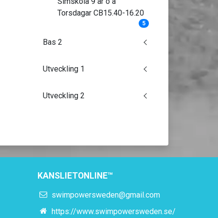
Simskola 9 år o ä
Torsdagar CB15.40-16.20
5
Bas 2
Utveckling 1
Utveckling 2
KANSLIETONLINE™
swimpowersweden@gmail.com
https://www.swimpowersweden.se/