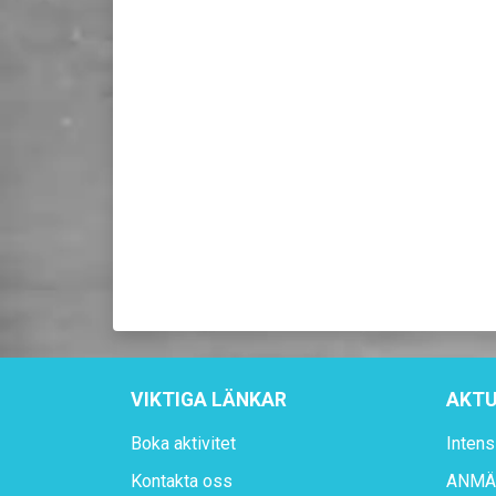
VIKTIGA LÄNKAR
AKTU
Boka aktivitet
Intens
Kontakta oss
ANMÄL