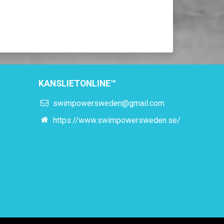
KANSLIETONLINE™
swimpowersweden@gmail.com
https://www.swimpowersweden.se/