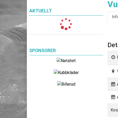
Vu
AKTUELLT
Inf
Det
SPONSORER
A
A
Kos