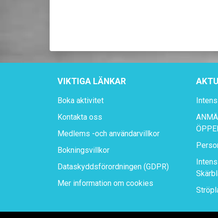
VIKTIGA LÄNKAR
AKTU
Boka aktivitet
Intens
Kontakta oss
ANMÄL
ÖPPE
Medlems -och användarvillkor
Perso
Bokningsvillkor
Intens
Dataskyddsförordningen (GDPR)
Skärbl
Mer information om cookies
Ströpl