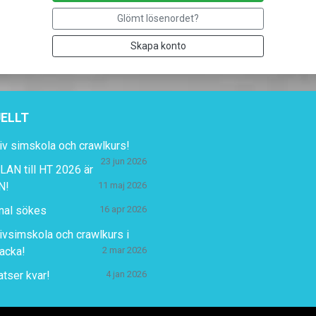
Glömt lösenordet?
Skapa konto
ELLT
iv simskola och crawlkurs!
23 jun 2026
AN till HT 2026 är
N!
11 maj 2026
nal sökes
16 apr 2026
ivsimskola och crawlkurs i
acka!
2 mar 2026
atser kvar!
4 jan 2026