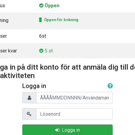
tus
Öppen
ning
Öppen för bokning
tser
6st
ser kvar
5 st
ga in på ditt konto för att anmäla dig till 
 aktiviteten
Logga in
Personnummer/Användarnamn
Lösenord
Logga in