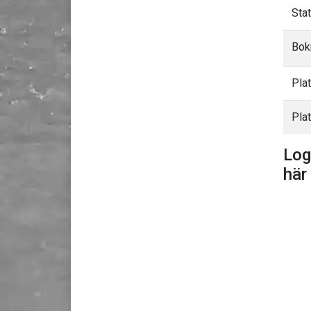
Sta
Bok
Pla
Plat
Log
här