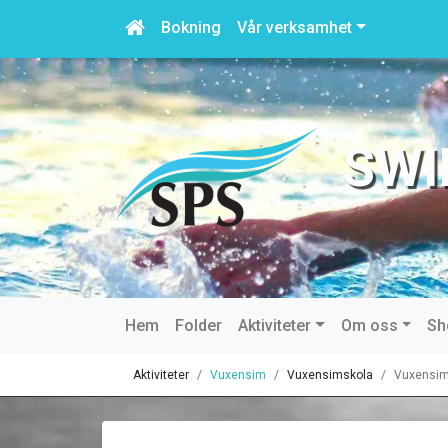
Bokning
Vår verksamhet
SWI
Hem
Folder
Aktiviteter
Om oss
Sh
Aktiviteter
Vuxensim
Vuxensimskola
Vuxensim