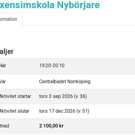
xensimskola Nybörjare
ormation
aljer
När
19.20-20.10
Var
Centralbadet Norrköping
ktivitet startar
tors 3 sep 2026 (v. 36)
ktivitet slutar
tors 17 dec 2026 (v. 51)
tnad
2 100,00 kr