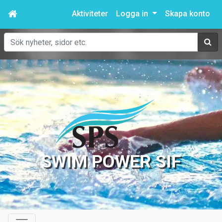
Aktiviteter
Logga in
Skapa konto
Sök
SWIM POWER SIF