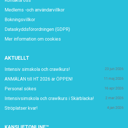
Kontakta oss
Medlems -och användarvillkor
Bokningsvillkor
Dataskyddsförordningen (GDPR)
Mer information om cookies
AKTUELLT
Intensiv simskola och crawlkurs!
23 jun 2026
ANMÄLAN till HT 2026 är ÖPPEN!
11 maj 2026
Personal sökes
16 apr 2026
Intensivsimskola och crawlkurs i Skärblacka!
2 mar 2026
Ströplatser kvar!
4 jan 2026
KANSLIETONLINE™