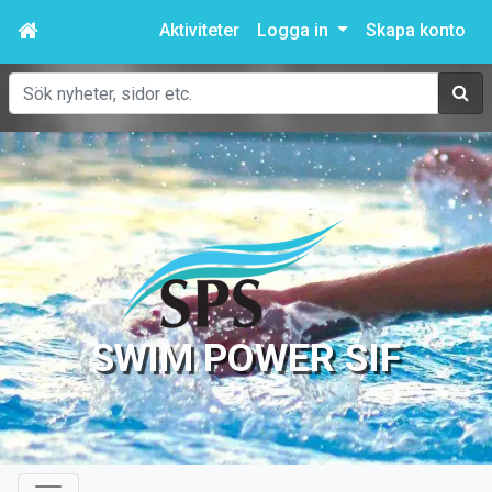
Aktiviteter
Logga in
Skapa konto
Sök
SWIM POWER SIF