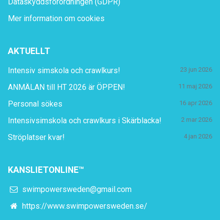
Dataskyddsförordningen (GDPR)
Mer information om cookies
AKTUELLT
Intensiv simskola och crawlkurs!
23 jun 2026
ANMÄLAN till HT 2026 är ÖPPEN!
11 maj 2026
Personal sökes
16 apr 2026
Intensivsimskola och crawlkurs i Skärblacka!
2 mar 2026
Ströplatser kvar!
4 jan 2026
KANSLIETONLINE™
swimpowersweden@gmail.com
https://www.swimpowersweden.se/