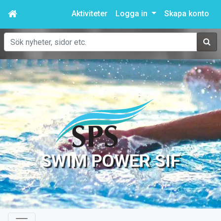
Aktiviteter
Logga in
Skapa konto
Sök
SWIM POWER SIF