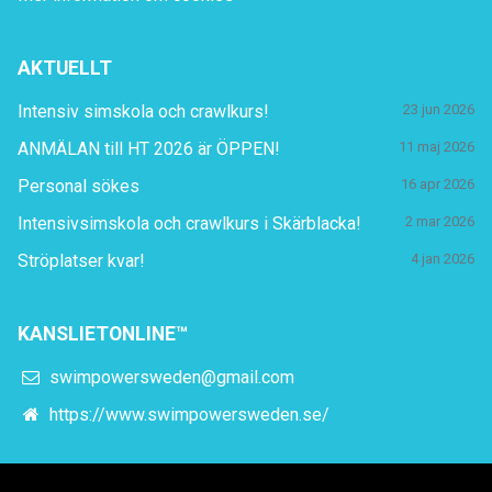
AKTUELLT
Intensiv simskola och crawlkurs!
23 jun 2026
ANMÄLAN till HT 2026 är ÖPPEN!
11 maj 2026
Personal sökes
16 apr 2026
Intensivsimskola och crawlkurs i Skärblacka!
2 mar 2026
Ströplatser kvar!
4 jan 2026
KANSLIETONLINE™
swimpowersweden@gmail.com
https://www.swimpowersweden.se/