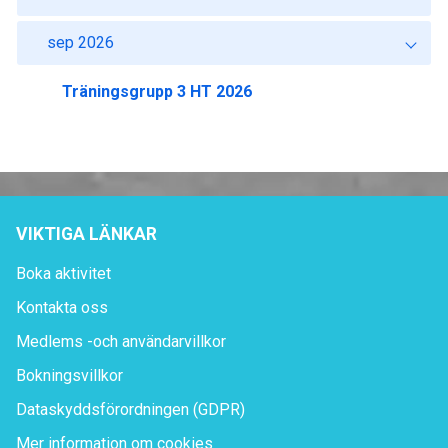
sep 2026
Träningsgrupp 3 HT 2026
VIKTIGA LÄNKAR
Boka aktivitet
Kontakta oss
Medlems -och användarvillkor
Bokningsvillkor
Dataskyddsförordningen (GDPR)
Mer information om cookies