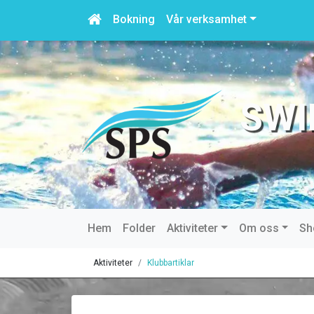
Bokning
Vår verksamhet
SWI
Hem
Folder
Aktiviteter
Om oss
Sh
Aktiviteter
Klubbartiklar