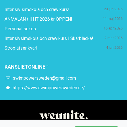
Intensiv simskola och crawlkurs!
23 jun 2026
ANMÄLAN till HT 2026 är ÖPPEN!
11 maj 2026
Personal sökes
16 apr 2026
Intensivsimskola och crawlkurs i Skärblacka!
2 mar 2026
Ströplatser kvar!
4 jan 2026
KANSLIETONLINE™
swimpowersweden@gmail.com
https://www.swimpowersweden.se/