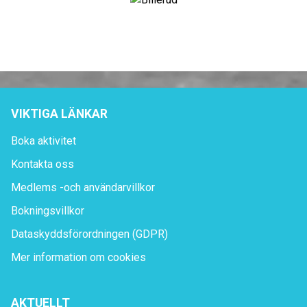
VIKTIGA LÄNKAR
Boka aktivitet
Kontakta oss
Medlems -och användarvillkor
Bokningsvillkor
Dataskyddsförordningen (GDPR)
Mer information om cookies
AKTUELLT