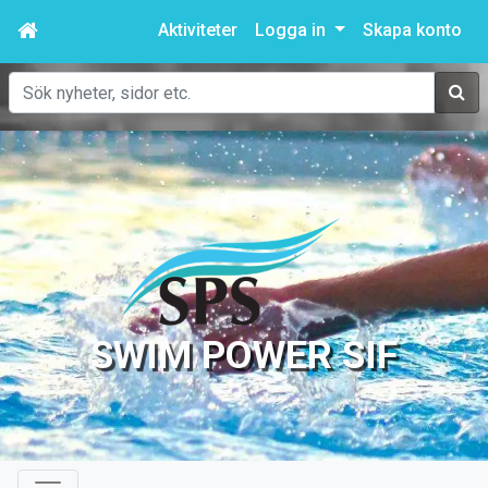
Aktiviteter
Logga in
Skapa konto
Sök
SWIM POWER SIF