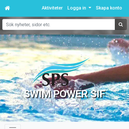
Aktiviteter
Logga in
Skapa konto
Sök
SWIM POWER SIF