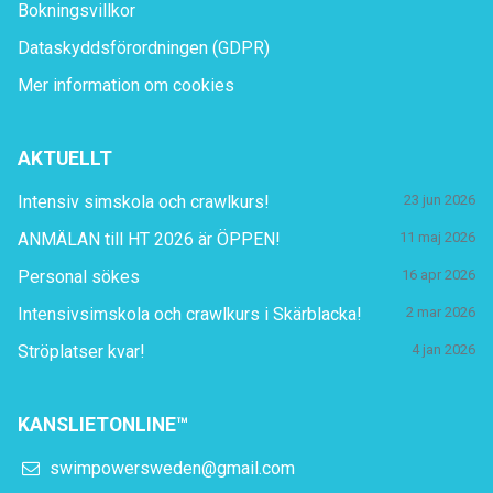
Bokningsvillkor
Dataskyddsförordningen (GDPR)
Mer information om cookies
AKTUELLT
Intensiv simskola och crawlkurs!
23 jun 2026
ANMÄLAN till HT 2026 är ÖPPEN!
11 maj 2026
Personal sökes
16 apr 2026
Intensivsimskola och crawlkurs i Skärblacka!
2 mar 2026
Ströplatser kvar!
4 jan 2026
KANSLIETONLINE™
swimpowersweden@gmail.com