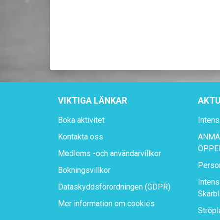
VIKTIGA LÄNKAR
AKTU
Boka aktivitet
Intens
Kontakta oss
ANMÄL
ÖPPE
Medlems -och användarvillkor
Perso
Bokningsvillkor
Intens
Dataskyddsförordningen (GDPR)
Skärbl
Mer information om cookies
Ströpl