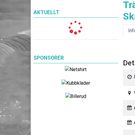
Tr
AKTUELLT
Sk
Inf
SPONSORER
Det
A
A