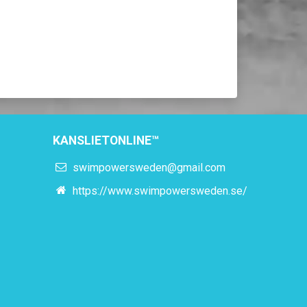
KANSLIETONLINE™
swimpowersweden@gmail.com
https://www.swimpowersweden.se/