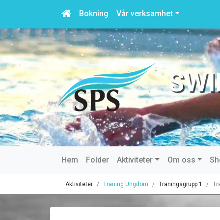
Bokning
Vår verksamhet
SWI
Hem
Folder
Aktiviteter
Om oss
Sh
Aktiviteter
Träning Ungdom
Träningsgrupp 1
Tr