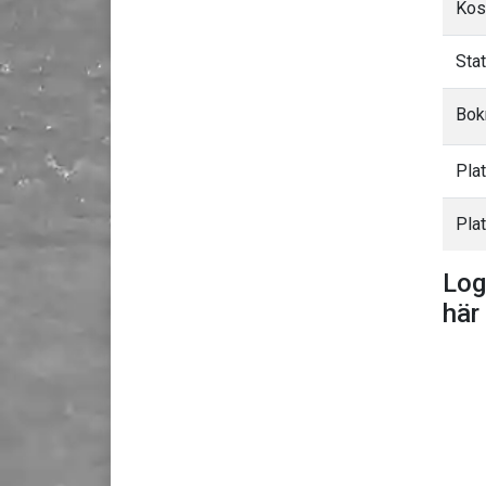
Kos
Sta
Bok
Pla
Plat
Log
här