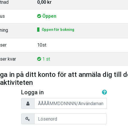
tnad
0,00 kr
tus
Öppen
ning
Öppen för bokning
tser
10st
ser kvar
1 st
ga in på ditt konto för att anmäla dig till 
 aktiviteten
Logga in
Personnummer/Användarnamn
Lösenord