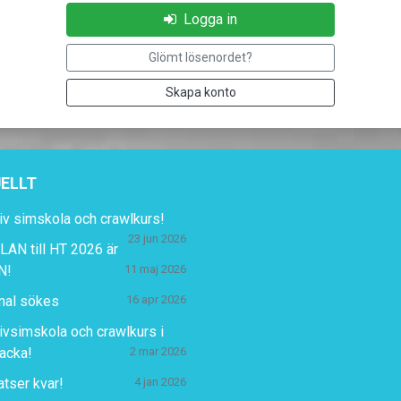
Logga in
Glömt lösenordet?
Skapa konto
ELLT
iv simskola och crawlkurs!
23 jun 2026
AN till HT 2026 är
N!
11 maj 2026
nal sökes
16 apr 2026
ivsimskola och crawlkurs i
acka!
2 mar 2026
atser kvar!
4 jan 2026