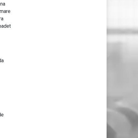
gna
mmare
ra
badet
da
de