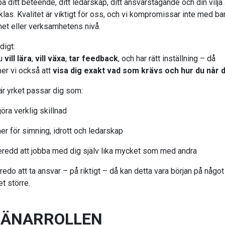
å ditt beteende, ditt ledarskap, ditt ansvarstagande och din vilja 
klas. Kvalitet är viktigt för oss, och vi kompromissar inte med ba
het eller verksamhetens nivå.
digt:
u
vill lära
,
vill växa
,
tar feedback
, och har rätt inställning – då
r vi också att
visa dig exakt vad som krävs och hur du når d
är yrket passar dig som:
 göra verklig skillnad
ner för simning, idrott och ledarskap
beredd att jobba med dig själv lika mycket som med andra
redo att ta ansvar – på riktigt – då kan detta vara början på något
t större.
RÄNARROLLEN