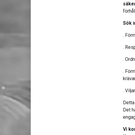
säker
förhål
Sök i
. För
. Resp
. Ord
. Förm
kräva
. Vil
Detta
Det h
engag
Vi ko