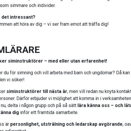
som simmare och individer.
 det intressant?
mmen att höra av dig – vi ser fram emot att träffa dig!
MLÄRARE
ker siminstruktörer – med eller utan erfarenhet!
er du för simning och vill arbeta med barn och ungdomar? Då kan
den vi söker!
ker
siminstruktörer till nästa år
, men vill redan nu knyta konta
personer. Därför erbjuder vi möjlighet att komma in i verksamhete
 nu, delta i någon grupp och på så sätt
lära känna oss – och låt
känna dig
inför ett framtida samarbete.
ss är
personlighet, utstrålning och ledarskap avgörande
, oa