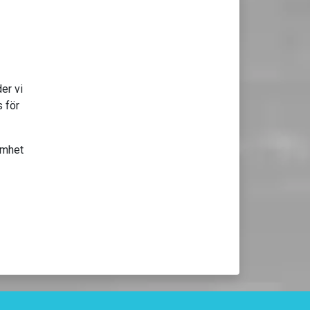
er vi
s för
amhet