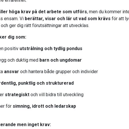
re erfarenhet.
äller höga krav på det arbete som utförs
, men du kommer int
s ensam. Vi
berättar, visar och lär ut vad som krävs
för att ly
 och ger dig rätt förutsättningar att utvecklas.
ker dig som:
en positiv
utstrålning och tydlig pondus
trygg och duktig med
barn och ungdomar
ta
ansvar
och hantera både grupper och individer
rdentlig, punktlig och strukturerad
ker
strategiskt
och vill bidra till utveckling
ner för
simning, idrott och ledarskap
erande men inget krav: