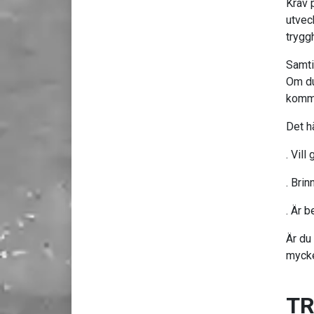
Krav p
utvec
trygg
Samti
Om d
komme
Det h
. Vill
. Brin
. Är 
Är du 
mycke
T