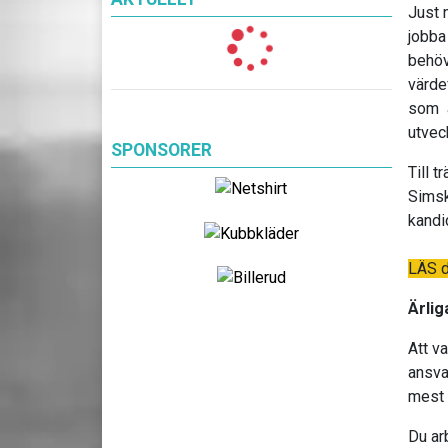
Just n
jobba
behöve
värde
som ä
utvec
SPONSORER
Till 
Simsk
kandid
LÄS d
Ärlig
Att v
ansva
mest 
Du ar