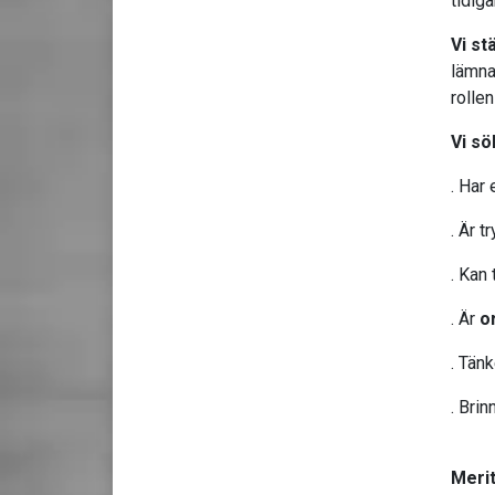
tidiga
Vi st
lämna
rollen
Vi sö
. Har 
. Är 
. Kan 
. Är
o
. Tän
. Brin
Merit