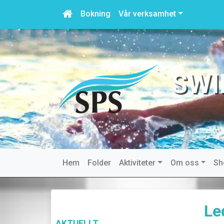
Bokning
Vår verksamhet
SWI
Hem
Folder
Aktiviteter
Om oss
Sh
Le
AKTUELLT