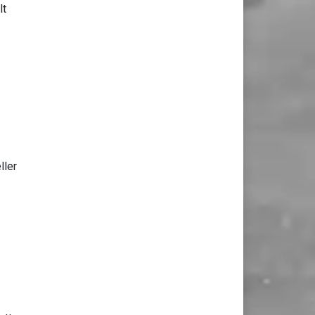
lt
ller