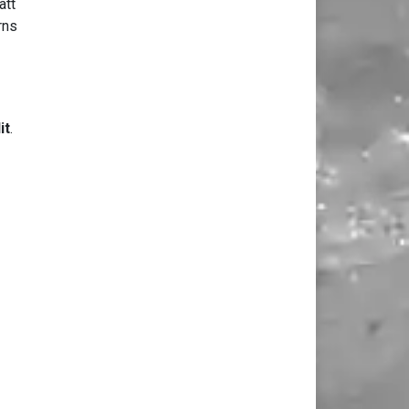
att
rns
it
.