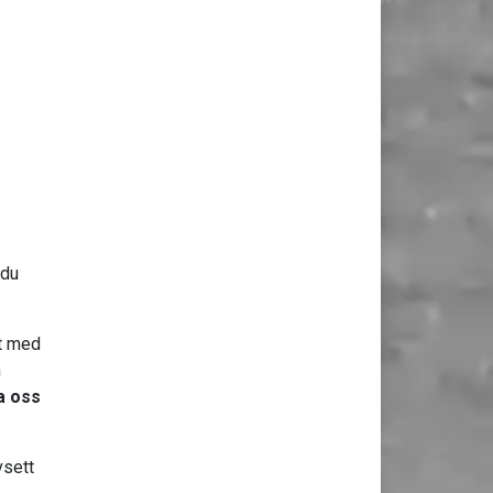
 du
kt med
n
a oss
vsett