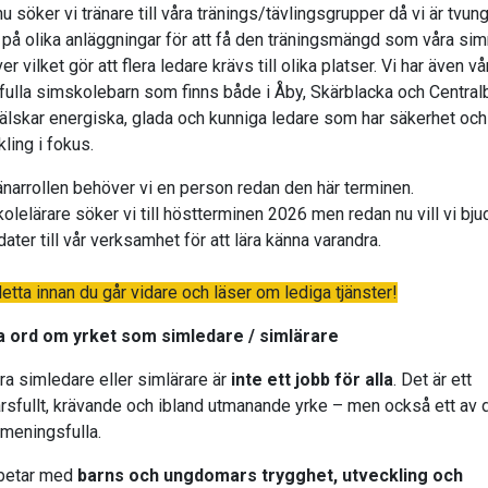
u söker vi tränare till våra tränings/tävlingsgrupper då vi är tvun
 på olika anläggningar för att få den träningsmängd som våra si
r vilket gör att flera ledare krävs till olika platser. Vi har även vå
fulla simskolebarn som finns både i Åby, Skärblacka och Central
lskar energiska, glada och kunniga ledare som har säkerhet och
kling i fokus.
tränarrollen behöver vi en person redan den här terminen.
olelärare söker vi till höstterminen 2026 men redan nu vill vi bju
ater till vår verksamhet för att lära känna varandra.
etta innan du går vidare och läser om lediga tjänster!
a ord om yrket som simledare / simlärare
ara simledare eller simlärare är
inte ett jobb för alla
. Det är ett
rsfullt, krävande och ibland utmanande yrke – men också ett av 
meningsfulla.
betar med
barns och ungdomars trygghet, utveckling och