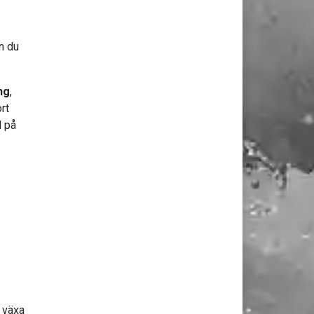
n du
ng
,
rt
d på
 växa