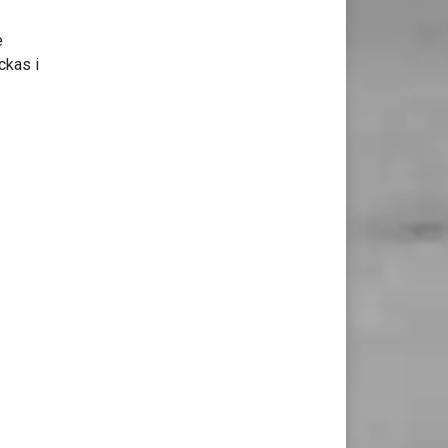
e
ckas i