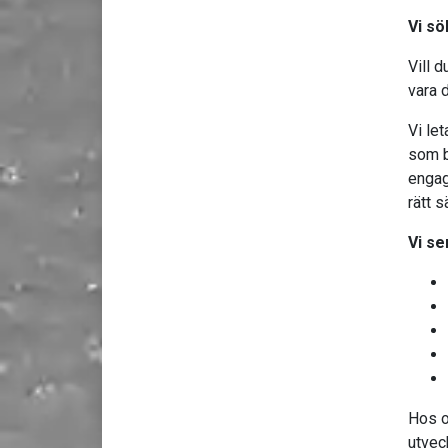
Vi sö
Vill 
vara 
Vi le
som b
engag
rätt s
Vi se
Hos o
utvec