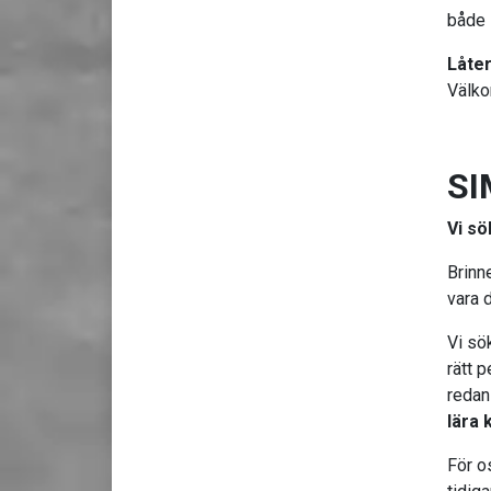
både 
Låter
Välko
SI
Vi sö
Brinn
vara 
Vi sö
rätt 
redan
lära 
För o