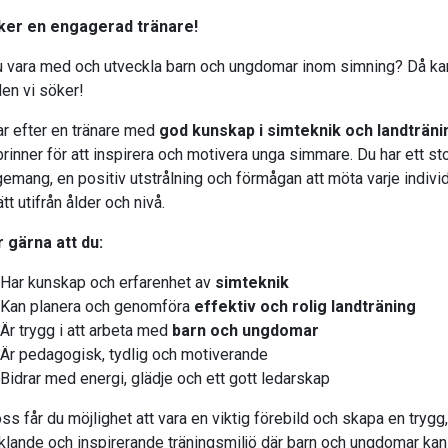
ker en engagerad tränare!
du vara med och utveckla barn och ungdomar inom simning? Då ka
den vi söker!
tar efter en tränare med
god kunskap i simteknik och landträni
rinner för att inspirera och motivera unga simmare. Du har ett sto
emang, en positiv utstrålning och förmågan att möta varje indivi
ätt utifrån ålder och nivå.
r gärna att du:
Har kunskap och erfarenhet av
simteknik
Kan planera och genomföra
effektiv och rolig landträning
Är trygg i att arbeta med
barn och ungdomar
Är pedagogisk, tydlig och motiverande
Bidrar med energi, glädje och ett gott ledarskap
ss får du möjlighet att vara en viktig förebild och skapa en trygg,
klande och inspirerande träningsmiljö där barn och ungdomar kan