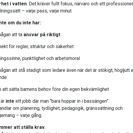
het i vatten
. Det kräver fullt fokus, närvaro och ett professionel
lningssätt – varje pass, varje minut.
nte om du inte har:
mågan att ta
ansvar på riktigt
ekt för regler, struktur och säkerhet
ningssinne, punktlighet och arbetsmoral
ågan att stå stadigt som ledare även när det är stökigt, högljutt e
nde
jan att sätta barnens behov före din egen bekvämlighet
 är
inte
ett jobb där man “bara hoppar in i bassängen”.
andlar om planering, tydlighet, pedagogik, gränssättning och
emang – varje gång.
mmer att ställa krav.