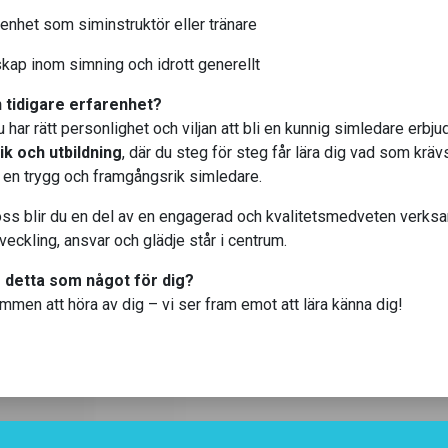
renhet som siminstruktör eller tränare
skap inom simning och idrott generellt
 tidigare erfarenhet?
har rätt personlighet och viljan att bli en kunnig simledare erbjud
ik och utbildning
, där du steg för steg får lära dig vad som kräv
li en trygg och framgångsrik simledare.
ss blir du en del av en engagerad och kvalitetsmedveten verks
tveckling, ansvar och glädje står i centrum.
 detta som något för dig?
mmen att höra av dig – vi ser fram emot att lära känna dig!