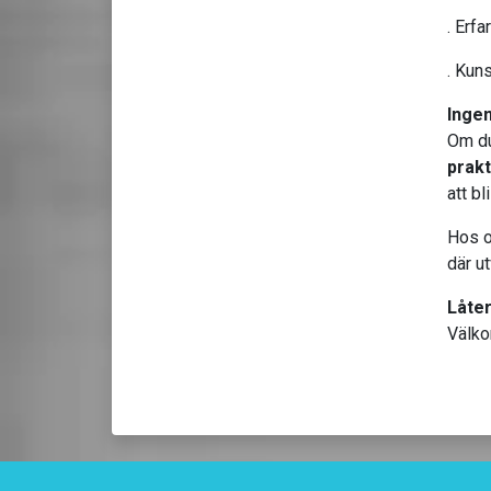
. Erfa
. Kun
Ingen
Om du 
prakt
att b
Hos o
där u
Låter
Välko