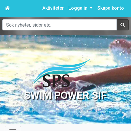
Aktiviteter
Logga in
Skapa konto
Sök
SWIM POWER SIF