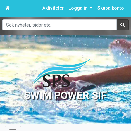
Aktiviteter
Logga in
Skapa konto
Sök
SWIM POWER SIF