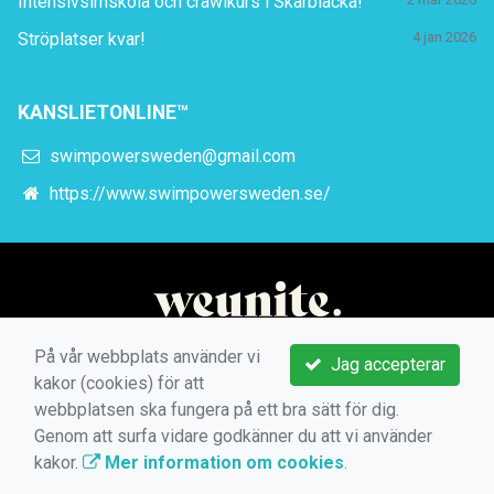
Intensivsimskola och crawlkurs i Skärblacka!
Ströplatser kvar!
4 jan 2026
KANSLIETONLINE™
swimpowersweden@gmail.com
https://www.swimpowersweden.se/
På vår webbplats använder vi
Jag accepterar
kakor (cookies) för att
webbplatsen ska fungera på ett bra sätt för dig.
Genom att surfa vidare godkänner du att vi använder
kakor.
Mer information om cookies
.