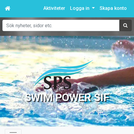
Aktiviteter
Logga in
Skapa konto
Sök
SWIM POWER SIF