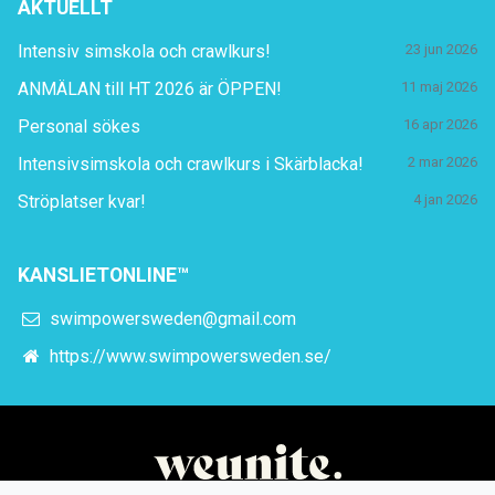
AKTUELLT
Intensiv simskola och crawlkurs!
23 jun 2026
ANMÄLAN till HT 2026 är ÖPPEN!
11 maj 2026
Personal sökes
16 apr 2026
Intensivsimskola och crawlkurs i Skärblacka!
2 mar 2026
Ströplatser kvar!
4 jan 2026
KANSLIETONLINE™
swimpowersweden@gmail.com
https://www.swimpowersweden.se/