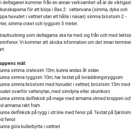
 deltagaren kommer från en annan verksamhet så är de viktigas
rkunskaperna för att börja i Bas 2: vattenvana (simma, dyka och
ppa huvudet i vattnet utan att hålla i näsan) simma bröstsim 2 -
ter, simma crawl och ryggsim 5 meter.
trautrustning som deltagarna ska ha med sig från och med lektio
 simfenor. Vi kommer att skicka information om det innan termin
rt.
uppens mål:
Kunna simma cralwsim 10m, kunna andas åt sidan
Kunna simma ryggsim 10m, har testat på livräddningsryggsim
Kunna simma bröstsim med huvudet i vattnet, bröstsim 15m med
vudet ovanför vattenytan, med simdyna eller skumkorv
Kunna simma delfinkick på mage med armarna utmed kroppen oc
d armarna rakt fram
Kunna delfinkick på rygg i str.line med fenor på. Testat på fjärilsim
d fenor.
Kunna göra kullerbytta i vattnet