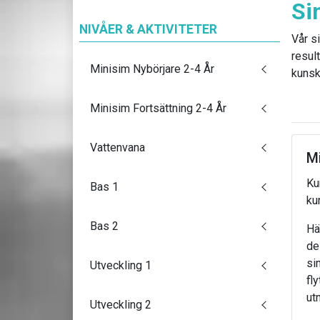
Si
NIVÅER & AKTIVITETER
Vår si
result
Minisim Nybörjare 2-4 År
kunsk
Minisim Fortsättning 2-4 År
Vattenvana
Mi
Ku
Bas 1
ku
Bas 2
Hä
de
si
Utveckling 1
fl
ut
Utveckling 2