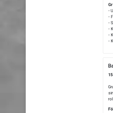
Gr
- 
- 
- 
- 
- 
- 
B
15
Gr
si
ro
Fö