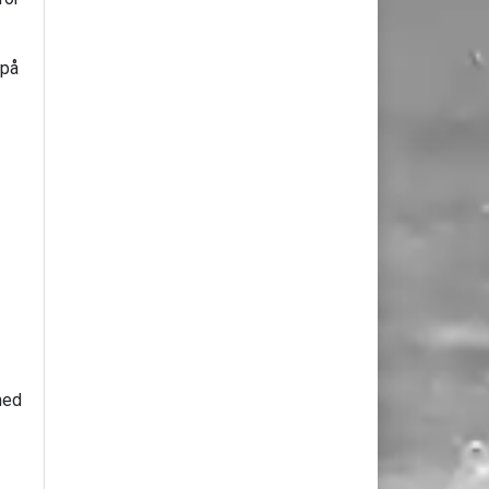
 på
med