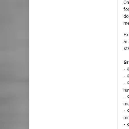
Om
fö
do
me
Ex
är
sta
Gr
- 
- 
- 
hu
- 
me
- 
me
- 