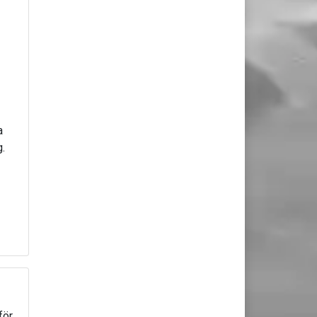
a
g.
för