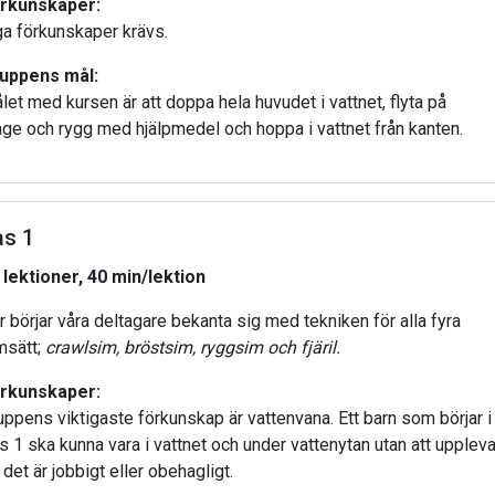
rkunskaper:
ga förkunskaper krävs.
uppens mål:
let med kursen är att doppa hela huvudet i vattnet, flyta på
ge och rygg med hjälpmedel och hoppa i vattnet från kanten.
as 1
 lektioner, 40 min/lektion
r börjar våra deltagare bekanta sig med tekniken för alla fyra
msätt;
crawlsim, bröstsim, ryggsim och fjäril.
rkunskaper:
uppens viktigaste förkunskap är vattenvana. Ett barn som börjar i
s 1 ska kunna vara i vattnet och under vattenytan utan att upplev
 det är jobbigt eller obehagligt.