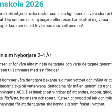
mskola 2026
mskola erbjuder olika nivåer som naturligt löper in i varandra för
at. Oavsett om du är nybörjare eller redan har skaffat dig vissa
aper kommer du att trivas hos oss, välkommen!
nisim Nybörjare 2-4 År
rsen är för våra allra minsta deltagare och varje deltagare genom
rsen tillsammans med sin förälder.
r kommer våra deltagare bekanta sig med vattnet och målet är at
ltagarna ska bli vattenvana, deltagarna når målen genom att träna
mningens ABC. Det innebär att vi tränar på att andas, doppa, glida,
yta, förflytta, balansera och rotera. Kursen är byggd på lek och roli
maningar för att deltagarna ska känna sig som fiskar i vattnet.