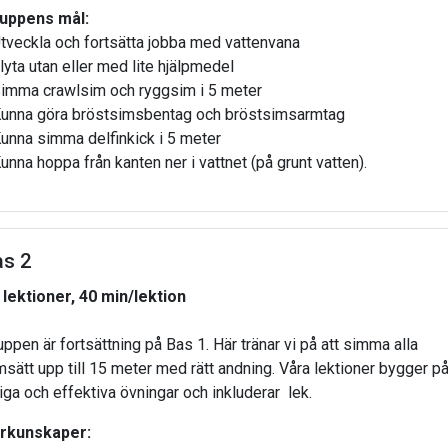
uppens mål:
Utveckla och fortsätta jobba med vattenvana
Flyta utan eller med lite hjälpmedel
Simma crawlsim och ryggsim i 5 meter
Kunna göra bröstsimsbentag och bröstsimsarmtag
Kunna simma delfinkick i 5 meter
Kunna hoppa från kanten ner i vattnet (på grunt vatten).
as 2
 lektioner, 40 min/lektion
uppen är fortsättning på Bas 1. Här tränar vi på att simma alla
msätt upp till 15 meter med rätt andning. Våra lektioner bygger p
liga och effektiva övningar och inkluderar lek.
rkunskaper: