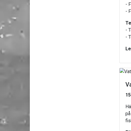
- 
- 
Te
- 
- T
Le
V
15
Hä
på
fis