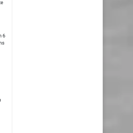
te
n 6
ens
h