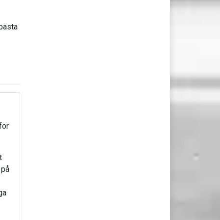
 bästa
för
t
 på
ga