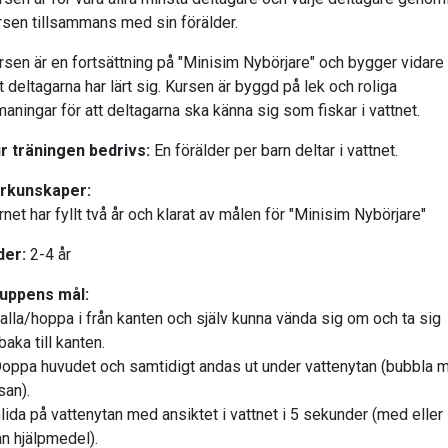
rsen tillsammans med sin förälder.
rsen är en fortsättning på "Minisim Nybörjare" och bygger vidare
t deltagarna har lärt sig. Kursen är byggd på lek och roliga
maningar för att deltagarna ska känna sig som fiskar i vattnet.
r träningen bedrivs:
En förälder per barn deltar i vattnet.
rkunskaper:
rnet har fyllt två år och klarat av målen för "Minisim Nybörjare"
der:
2-4 år
uppens mål:
Falla/hoppa i från kanten och själv kunna vända sig om och ta sig
lbaka till kanten.
Doppa huvudet och samtidigt andas ut under vattenytan (bubbla 
san).
Glida på vattenytan med ansiktet i vattnet i 5 sekunder (med eller
an hjälpmedel).