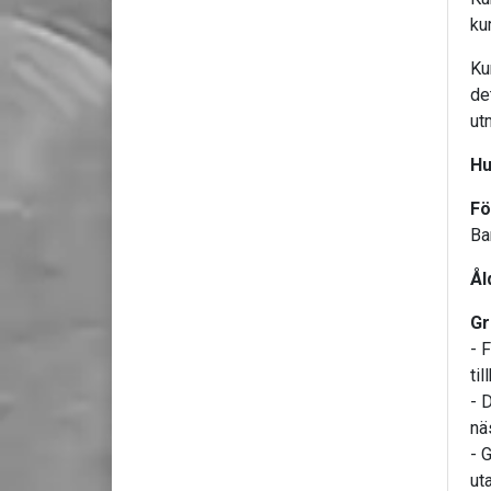
ku
Ku
de
ut
Hu
Fö
Ba
Ål
Gr
- 
til
- 
nä
- 
ut