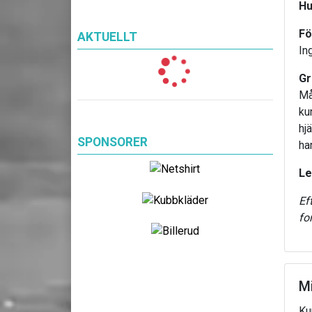
Hu
Fö
AKTUELLT
In
Gr
Må
ku
hj
SPONSORER
ha
Le
Ef
fo
Mi
Ku