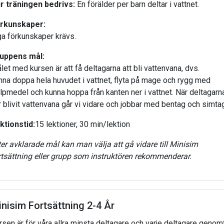
r träningen bedrivs:
En förälder per barn deltar i vattnet.
rkunskaper:
ga förkunskaper krävs.
uppens mål:
let med kursen är att få deltagarna att bli vattenvana, dvs.
nna doppa hela huvudet i vattnet, flyta på mage och rygg med
älpmedel och kunna hoppa från kanten ner i vattnet. När deltagarn
r blivit vattenvana går vi vidare och jobbar med bentag och simta
ktionstid:
15 lektioner, 30 min/lektion
ter avklarade mål kan man välja att gå vidare till Minisim
rtsättning eller grupp som instruktören rekommenderar.
nisim Fortsättning 2-4 År
rsen är för våra allra minsta deltagare och varje deltagare genom