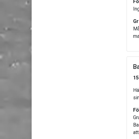
Fö
In
Gr
Må
ma
B
15
Hä
si
Fö
Gr
Ba
att