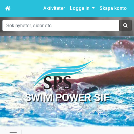
Aktiviteter
Logga in
Skapa konto
Sök
SWIM POWER SIF