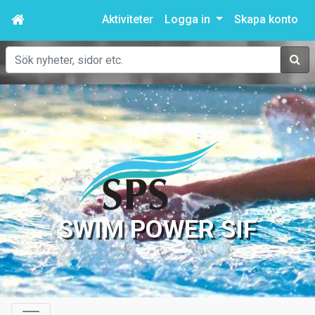
Aktiviteter
Logga in
Skapa konto
Sök
SWIM POWER SIF