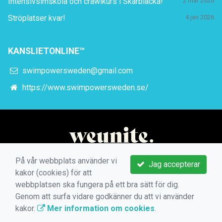
Intensivsimskola och crawlkurs i Skärblacka!
2 mar 2026
Ströplatser kvar!
4 jan 2026
KANSLIETONLINE™
swimpowersweden@gmail.com
https://www.swimpowersweden.se/
På vår webbplats använder vi
Jag accepterar
kakor (cookies) för att
webbplatsen ska fungera på ett bra sätt för dig.
Genom att surfa vidare godkänner du att vi använder
kakor.
Mer information om cookies
.