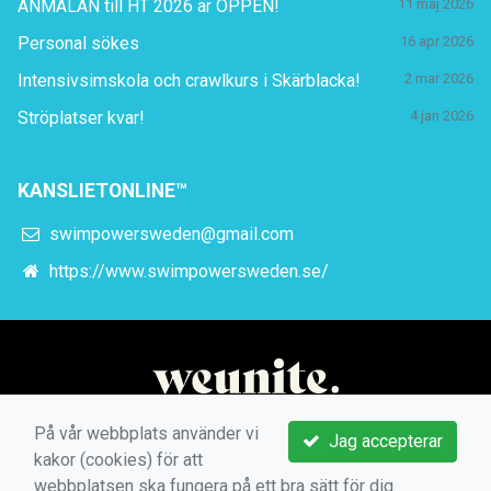
ANMÄLAN till HT 2026 är ÖPPEN!
11 maj 2026
Personal sökes
16 apr 2026
Intensivsimskola och crawlkurs i Skärblacka!
2 mar 2026
Ströplatser kvar!
4 jan 2026
KANSLIETONLINE™
swimpowersweden@gmail.com
https://www.swimpowersweden.se/
På vår webbplats använder vi
Jag accepterar
kakor (cookies) för att
webbplatsen ska fungera på ett bra sätt för dig.