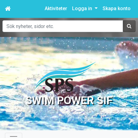
Aktiviteter
Logga in
Skapa konto
Sök
SWIM POWER SIF