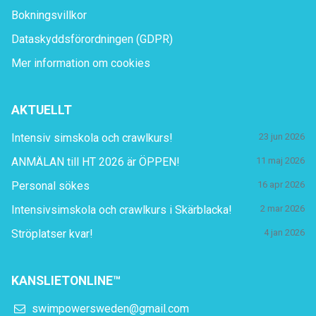
Bokningsvillkor
Dataskyddsförordningen (GDPR)
Mer information om cookies
AKTUELLT
Intensiv simskola och crawlkurs!
23 jun 2026
ANMÄLAN till HT 2026 är ÖPPEN!
11 maj 2026
Personal sökes
16 apr 2026
Intensivsimskola och crawlkurs i Skärblacka!
2 mar 2026
Ströplatser kvar!
4 jan 2026
KANSLIETONLINE™
swimpowersweden@gmail.com