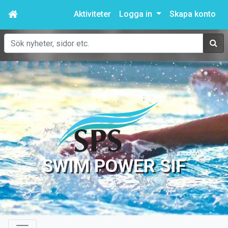
Aktiviteter
Logga in
Skapa konto
Sök
SWIM POWER SIF