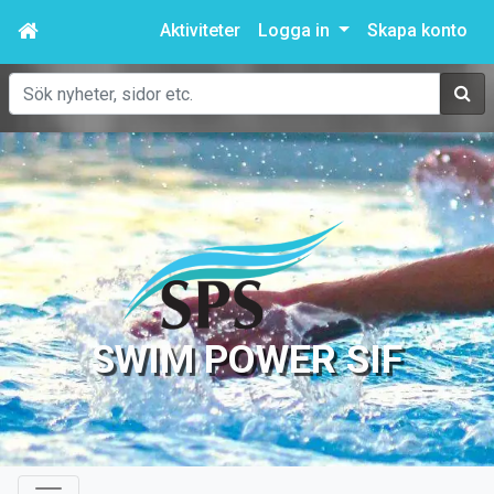
Aktiviteter
Logga in
Skapa konto
Sök
SWIM POWER SIF