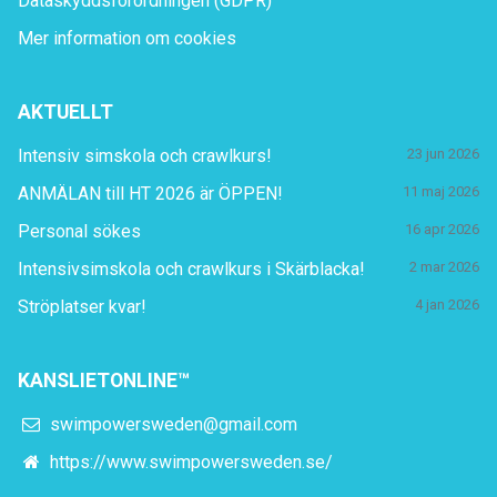
Dataskyddsförordningen (GDPR)
Mer information om cookies
AKTUELLT
Intensiv simskola och crawlkurs!
23 jun 2026
ANMÄLAN till HT 2026 är ÖPPEN!
11 maj 2026
Personal sökes
16 apr 2026
Intensivsimskola och crawlkurs i Skärblacka!
2 mar 2026
Ströplatser kvar!
4 jan 2026
KANSLIETONLINE™
swimpowersweden@gmail.com
https://www.swimpowersweden.se/