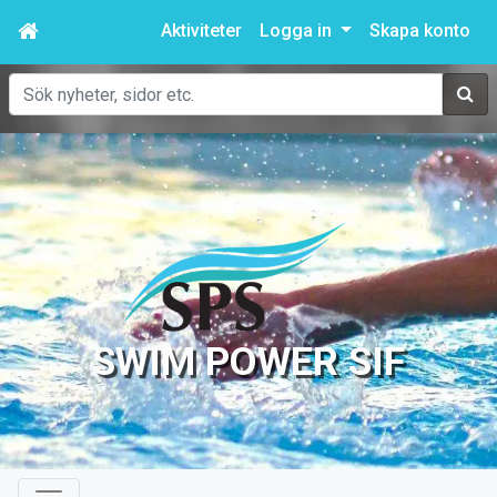
Aktiviteter
Logga in
Skapa konto
Sök
SWIM POWER SIF