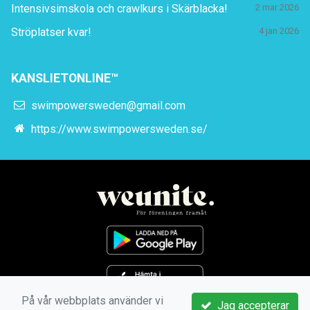
Intensivsimskola och crawlkurs i Skärblacka!
2 mar 2026
Ströplatser kvar!
4 jan 2026
KANSLIETONLINE™
swimpowersweden@gmail.com
https://www.swimpowersweden.se/
På vår webbplats använder vi
Jag accepterar