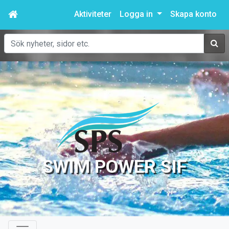
Aktiviteter
Logga in
Skapa konto
Sök
SWIM POWER SIF