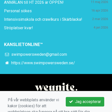
ANMÄLAN till HT 2026 är ÖPPEN!
11 maj 2026
Personal sökes
16 apr 2026
Intensivsimskola och crawlkurs i Skärblacka!
2 mar 2026
Ströplatser kvar!
4 jan 2026
KANSLIETONLINE™
swimpowersweden@gmail.com
https://www.swimpowersweden.se/
På vår webbplats använder vi
Jag accepterar
kakor (cookies) för att
webbplatsen ska fungera på ett bra sätt för dig.