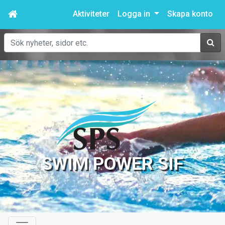
Aktiviteter
Logga in
Skapa konto
Sök
SWIM POWER SIF