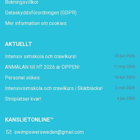
Bokningsvillkor
Dataskyddsförordningen (GDPR)
Mer information om cookies
AKTUELLT
Intensiv simskola och crawlkurs!
23 jun 2026
ANMÄLAN till HT 2026 är ÖPPEN!
11 maj 2026
Personal sökes
16 apr 2026
Intensivsimskola och crawlkurs i Skärblacka!
2 mar 2026
Ströplatser kvar!
4 jan 2026
KANSLIETONLINE™
swimpowersweden@gmail.com