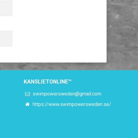
KANSLIETONLINE™
swimpowersweden@gmail.com
https://www.swimpowersweden.se/