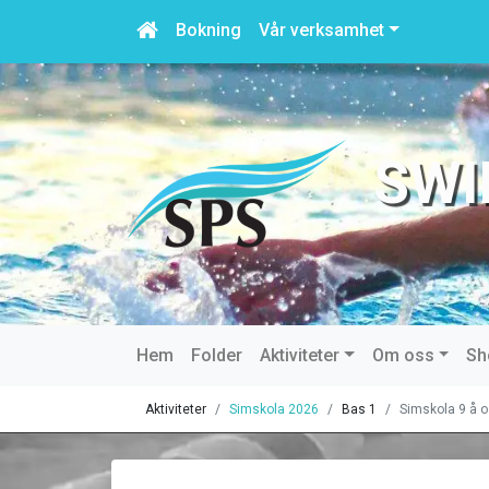
Bokning
Vår verksamhet
SWI
Hem
Folder
Aktiviteter
Om oss
Sh
Aktiviteter
Simskola 2026
Bas 1
Simskola 9 å o