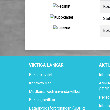
Kos
Sta
Bok
VIKTIGA LÄNKAR
AKTU
Boka aktivitet
Intens
Kontakta oss
ANMÄL
ÖPPE
Medlems -och användarvillkor
Perso
Bokningsvillkor
Intens
Dataskyddsförordningen (GDPR)