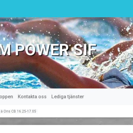
M POWER SIF
oppen
Kontakta oss
Lediga tjänster
 ä Ons CB 16.25-17.05