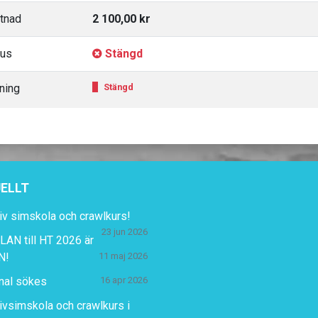
tnad
2 100,00 kr
tus
Stängd
ning
Stängd
ELLT
iv simskola och crawlkurs!
23 jun 2026
AN till HT 2026 är
N!
11 maj 2026
nal sökes
16 apr 2026
ivsimskola och crawlkurs i