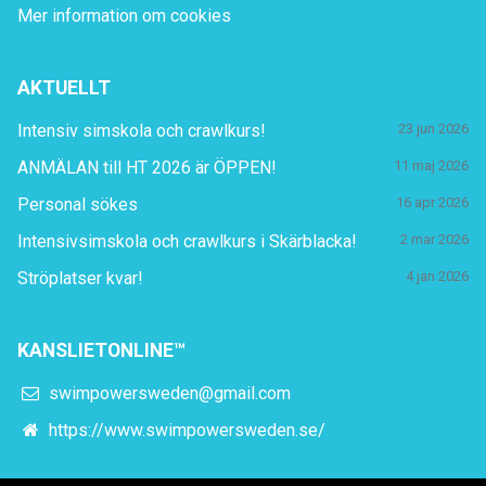
Mer information om cookies
AKTUELLT
Intensiv simskola och crawlkurs!
23 jun 2026
ANMÄLAN till HT 2026 är ÖPPEN!
11 maj 2026
Personal sökes
16 apr 2026
Intensivsimskola och crawlkurs i Skärblacka!
2 mar 2026
Ströplatser kvar!
4 jan 2026
KANSLIETONLINE™
swimpowersweden@gmail.com
https://www.swimpowersweden.se/