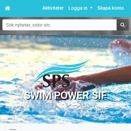
Aktiviteter
Logga in
Skapa konto
Sök
SWIM POWER SIF