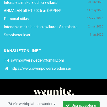
Intensiv simskola och crawlkurs!
23 jun 2026
ANMÄLAN till HT 2026 är ÖPPEN!
11 maj 2026
Personal sökes
16 apr 2026
Intensivsimskola och crawlkurs i Skärblacka!
2 mar 2026
Ströplatser kvar!
4 jan 2026
KANSLIETONLINE™
swimpowersweden@gmail.com
https://www.swimpowersweden.se/
På vår webbplats använder vi
Jag accepterar