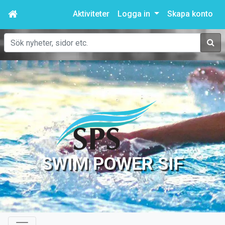
Aktiviteter
Logga in
Skapa konto
Sök
SWIM POWER SIF