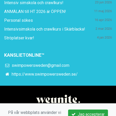
Intensiv simskola och crawlkurs!
23 jun 2026
ANMÄLAN till HT 2026 är ÖPPEN!
11 maj 2026
Personal sökes
16 apr 2026
Intensivsimskola och crawlkurs i Skärblacka!
2 mar 2026
Ströplatser kvar!
4 jan 2026
KANSLIETONLINE™
swimpowersweden@gmail.com
https://www.swimpowersweden.se/
På vår webbplats använder vi
Jag accepterar