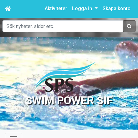
Aktiviteter
Logga in
Skapa konto
Sök
SWIM POWER SIF