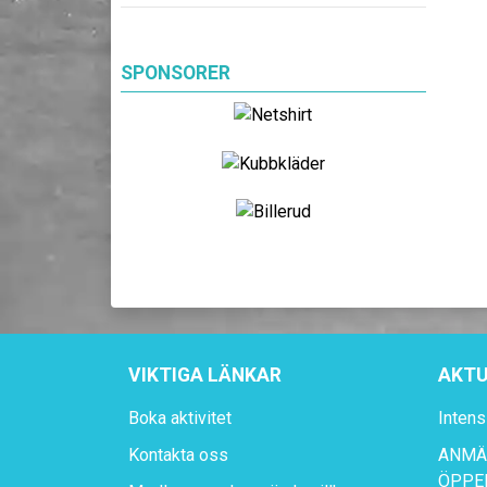
SPONSORER
VIKTIGA LÄNKAR
AKTU
Boka aktivitet
Intens
Kontakta oss
ANMÄL
ÖPPE