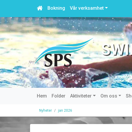
Bokning
Vår verksamhet
SWI
Hem
Folder
Aktiviteter
Om oss
Sh
Nyheter
jan 2026