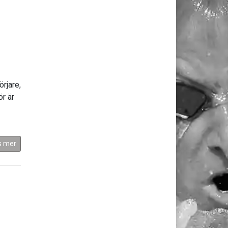
rjare,
r är
s mer