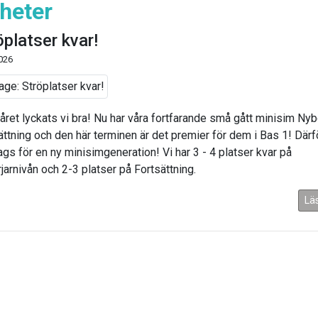
heter
öplatser kvar!
2026
 året lyckats vi bra! Nu har våra fortfarande små gått minisim Nybö
ättning och den här terminen är det premier för dem i Bas 1! Därfö
ags för en ny minisimgeneration! Vi har 3 - 4 platser kvar på
jarnivån och 2-3 platser på Fortsättning.
Lä