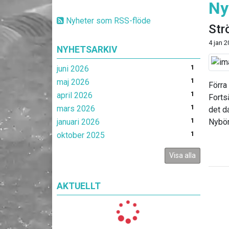
Ny
Nyheter som RSS-flöde
Str
4 jan 
NYHETSARKIV
juni 2026
1
maj 2026
1
Förra
april 2026
1
Forts
mars 2026
1
det d
januari 2026
1
Nybör
oktober 2025
1
Visa alla
AKTUELLT