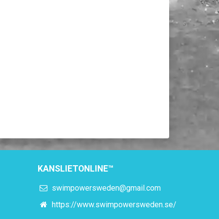
KANSLIETONLINE™
swimpowersweden@gmail.com
https://www.swimpowersweden.se/