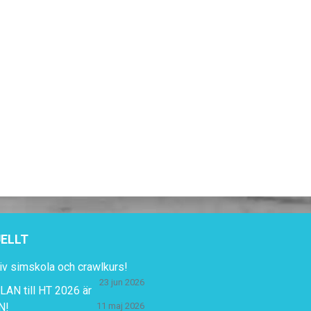
ELLT
iv simskola och crawlkurs!
23 jun 2026
AN till HT 2026 är
N!
11 maj 2026